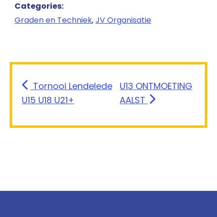
Categories:
Graden en Techniek
,
JV Organisatie
Tornooi Lendelede
U13 ONTMOETING
U15 U18 U21+
AALST