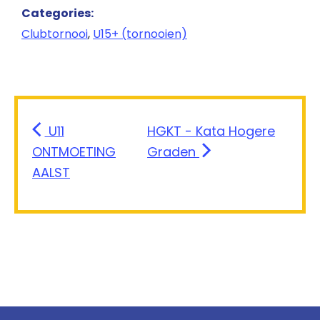
Categories:
Clubtornooi
,
U15+ (tornooien)
U11
HGKT - Kata Hogere
ONTMOETING
Graden
AALST