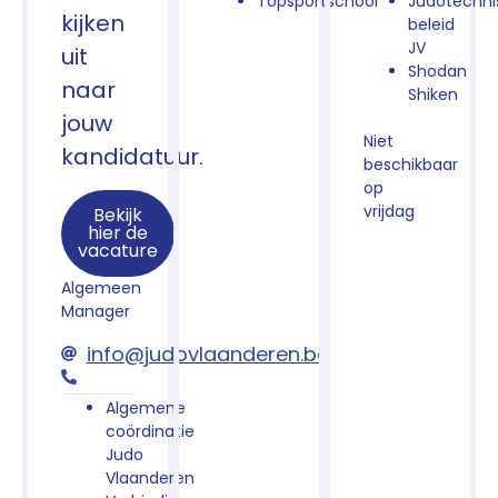
Topsportschool
Judotechni
kijken
beleid
JV
uit
Shodan
naar
Shiken
jouw
Niet
kandidatuur.
beschikbaar
op
vrijdag
Bekijk
hier de
vacature
Algemeen
Manager
info@judovlaanderen.be
Algemene
coördinatie
Judo
Vlaanderen