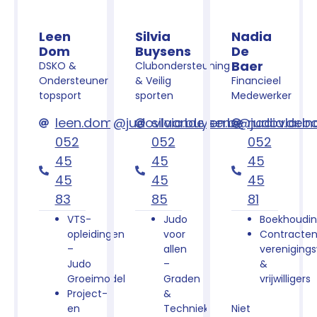
Leen
Silvia
Nadia
Dom
Buysens
De
Baer
DSKO &
Clubondersteuning
Ondersteuner
& Veilig
Financieel
topsport
sporten
Medewerker
leen.dom@judovlaanderen.be
silvia.buysens@judovlaan
nadia.deb
052
052
052
45
45
45
45
45
45
83
85
81
VTS-
Judo
Boekhoudi
opleidingen
voor
Contracte
–
allen
vereniging
Judo
–
&
Groeimodel
Graden
vrijwilligers
Project-
&
en
Techniek
Niet