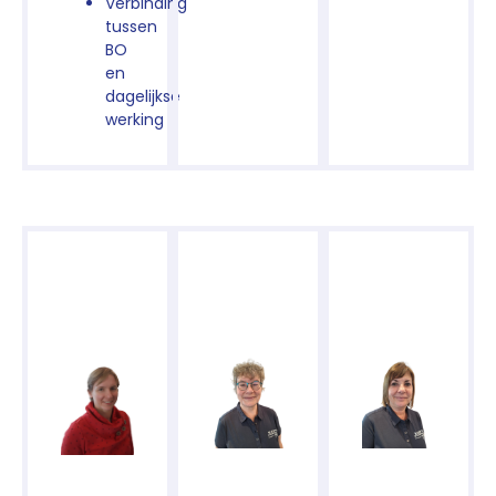
Verbinding
tussen
BO
en
dagelijkse
werking