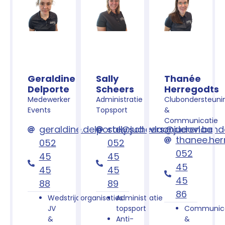
Geraldine
Sally
Thanée
Delporte
Scheers
Herregodts
Medewerker
Administratie
Clubondersteuni
Events
Topsport
&
Communicatie
geraldine.delporte@judovlaanderen.be
sally.scheers@judovlaand
thanee.he
052
052
052
45
45
45
45
45
45
88
89
86
Wedstrijdorganisaties
Administratie
JV
topsport
Communica
&
Anti-
&