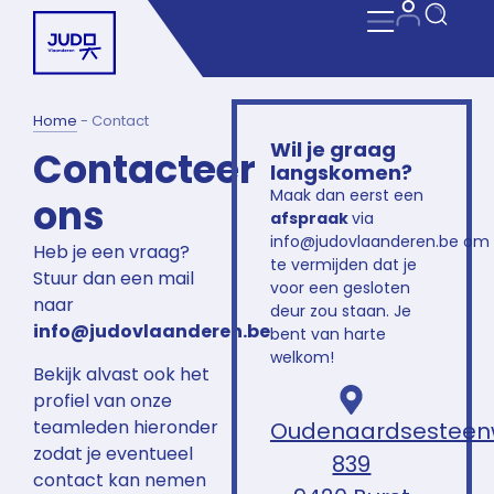
Home
-
Contact
Wil je graag
Contacteer
langskomen?
Maak dan eerst een
ons
afspraak
via
info@judovlaanderen.be om
Heb je een vraag?
te vermijden dat je
Stuur dan een mail
voor een gesloten
naar
deur zou staan. Je
info@judovlaanderen.be
.
bent van harte
welkom!
Bekijk alvast ook het
profiel van onze
teamleden hieronder
Oudenaardsestee
zodat je eventueel
839
contact kan nemen