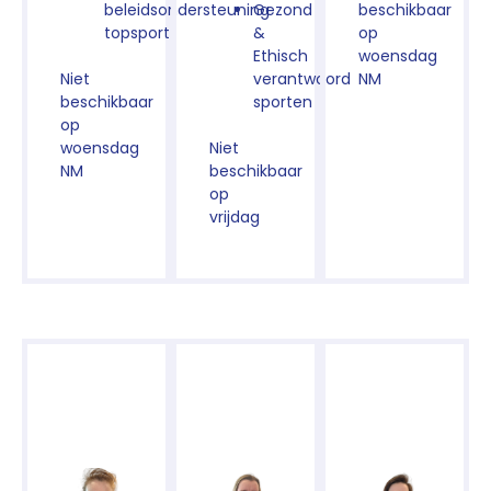
beleidsondersteuning
Gezond
beschikbaar
topsport
&
op
Ethisch
woensdag
Niet
verantwoord
NM
beschikbaar
sporten
op
woensdag
Niet
NM
beschikbaar
op
vrijdag