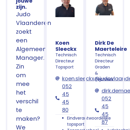
jouwe
zijn.
Judo
Vlaanderen
zoekt
een
Koen
Dirk De
Algemeen
Sleeckx
Maerteleire
Technisch
Technisch
Manager.
Directeur
Directeur
Zin
Topsport
Graden
&
om
koen.sleeckx@judovlaand
Techniek
mee
052
dirk.demae
het
45
052
verschil
45
45
te
80
45
maken?
Eindverantwoordelijke
87
topsport
We