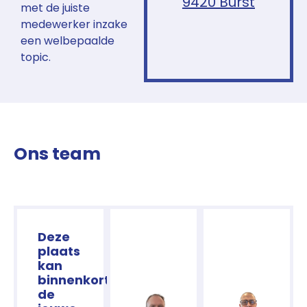
9420 Burst
met de juiste
medewerker inzake
een welbepaalde
topic.
Ons team
Deze
plaats
kan
binnenkort
de