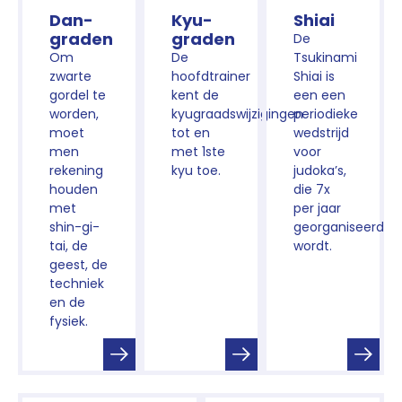
Dan-
Kyu-
Shiai
graden
graden
De
Om
De
Tsukinami
zwarte
hoofdtrainer
Shiai is
gordel te
kent de
een een
worden,
kyugraadswijzigingen
periodieke
moet
tot en
wedstrijd
men
met 1ste
voor
rekening
kyu toe.
judoka’s,
houden
die 7x
met
per jaar
shin-gi-
georganiseerd
tai, de
wordt.
geest, de
techniek
en de
fysiek.