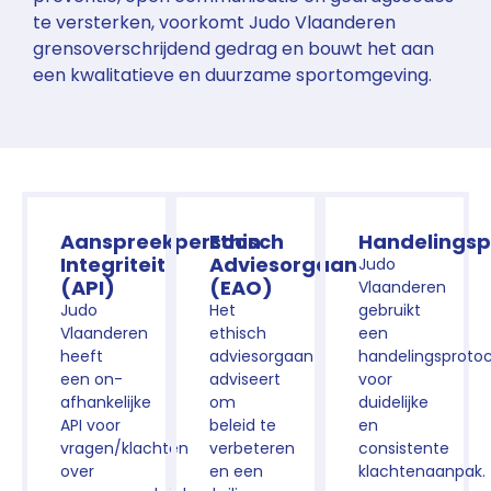
te versterken, voorkomt Judo Vlaanderen
grensoverschrijdend gedrag en bouwt het aan
een kwalitatieve en duurzame sportomgeving.
Aanspreekpersoon
Ethisch
Handelingsp
Integriteit
Adviesorgaan
Judo
(API)
(EAO)
Vlaanderen
Judo
Het
gebruikt
Vlaanderen
ethisch
een
heeft
adviesorgaan
handelingsprotoc
een on-
adviseert
voor
afhankelijke
om
duidelijke
API voor
beleid te
en
vragen/klachten
verbeteren
consistente
over
en een
klachtenaanpak.