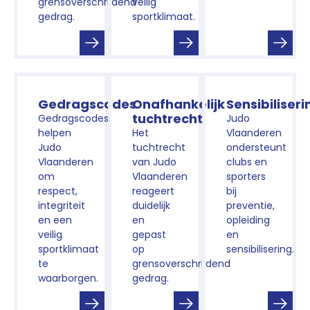
grensoverschrijdend
veilig
gedrag.
sportklimaat.
Gedragscodes
Onafhankelijk
Sensibiliseri
tuchtrecht
Gedragscodes
Judo
helpen
Het
Vlaanderen
Judo
tuchtrecht
ondersteunt
Vlaanderen
van Judo
clubs en
om
Vlaanderen
sporters
respect,
reageert
bij
integriteit
duidelijk
preventie,
en een
en
opleiding
veilig
gepast
en
sportklimaat
op
sensibilisering.
te
grensoverschrijdend
waarborgen.
gedrag.