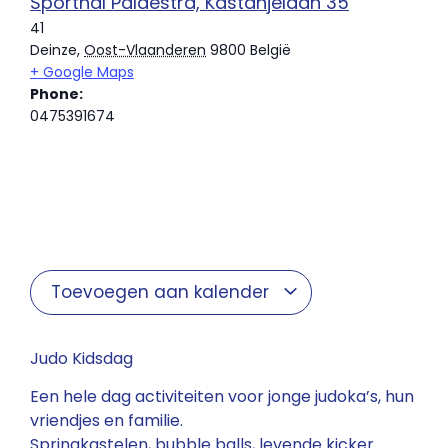
Sporthal Palaestra, Kastanjelaan 35
41
Deinze
,
Oost-Vlaanderen
9800
België
+ Google Maps
Phone:
0475391674
Toevoegen aan kalender
Judo Kidsdag
Een hele dag activiteiten voor jonge judoka’s, hun
vriendjes en familie.
Springkastelen, bubble balls, levende kicker