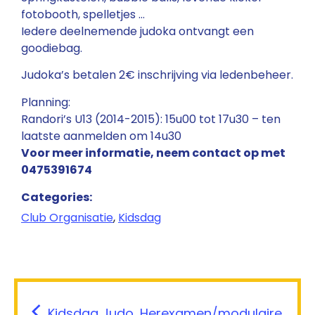
fotobooth, spelletjes …
Iedere deelnemende judoka ontvangt een
goodiebag.
Judoka’s betalen 2€ inschrijving via ledenbeheer.
Planning:
Randori’s U13 (2014-2015): 15u00 tot 17u30 – ten
laatste aanmelden om 14u30
Voor meer informatie, neem contact op met
0475391674
Categories:
Club Organisatie
,
Kidsdag
Kidsdag Judo
Herexamen/modulaire