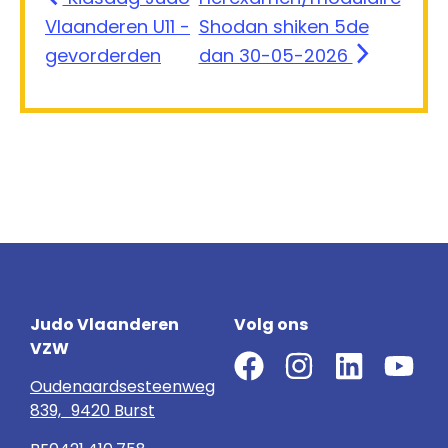
Vlaanderen U11 -
Shodan shiken 5de
gevorderden
dan 30-05-2026
Judo Vlaanderen
Volg ons
VZW
Oudenaardsesteenweg
839, 9420 Burst