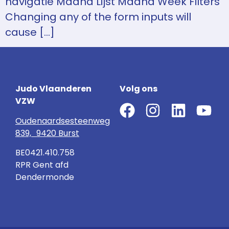
navigatie Maand Lijst Maand Week Filters
Changing any of the form inputs will
cause […]
Judo Vlaanderen
Volg ons
VZW
Oudenaardsesteenweg
839, 9420 Burst
BE0421.410.758
RPR Gent afd
Dendermonde