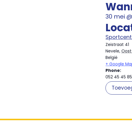
Wan
30 mei
Loca
Sportcen
Zeistraat 41
Nevele
,
Oost
België
+ Google Ma
Phone:
052 45 45 8
Toevoe