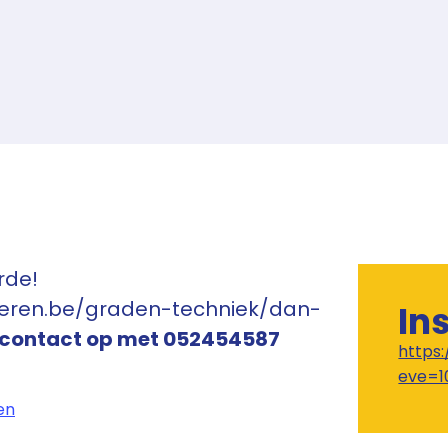
rde!
nderen.be/graden-techniek/dan-
In
 contact op met 052454587
https
eve=1
en