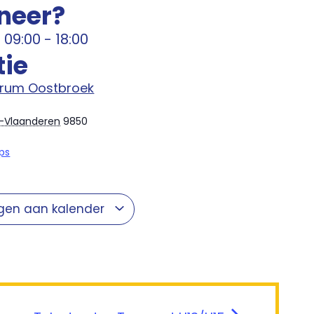
neer?
@
09:00
-
18:00
tie
trum Oostbroek
-Vlaanderen
9850
ps
5
gen aan kalender