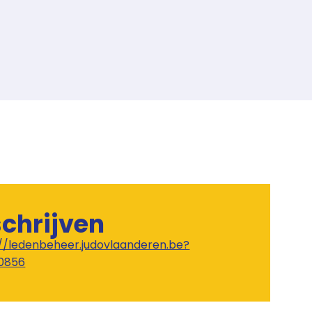
schrijven
://ledenbeheer.judovlaanderen.be?
0856