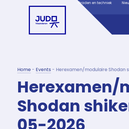
Graden en techniek
Nie
Home
-
Events
-
Herexamen/modulaire Shodan s
Herexamen/m
Shodan shike
05-2026