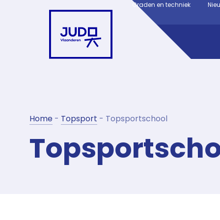
Graden en techniek
Nie
Home
-
Topsport
-
Topsportschool
Topsportscho