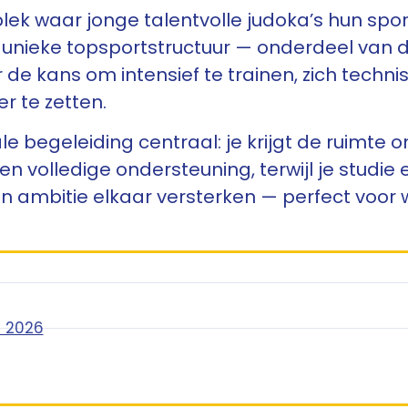
é plek waar jonge talentvolle judoka’s hun s
 unieke topsportstructuur — onderdeel van
e kans om intensief te trainen, zich techni
r te zetten.
e begeleiding centraal: je krijgt de ruimte 
 en volledige ondersteuning, terwijl je studi
en ambitie elkaar versterken — perfect voor
l 2026