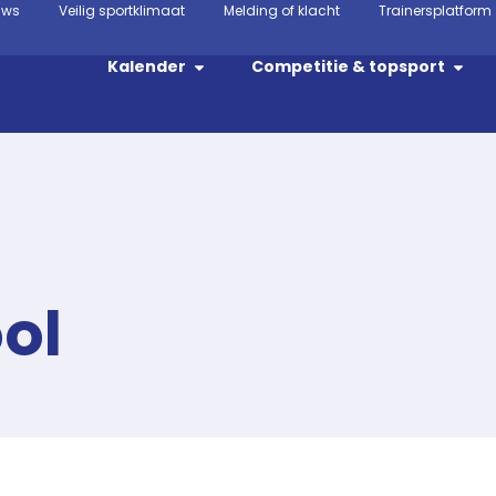
uws
Veilig sportklimaat
Melding of klacht
Trainersplatform
Kalender
Competitie & topsport
ol