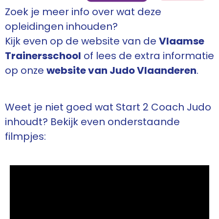
Zoek je meer info over wat deze
opleidingen inhouden?
Kijk even op de website van de
Vlaamse
Trainersschool
of lees de extra informatie
op onze
website van Judo Vlaanderen
.
Weet je niet goed wat Start 2 Coach Judo
inhoudt? Bekijk even onderstaande
filmpjes: