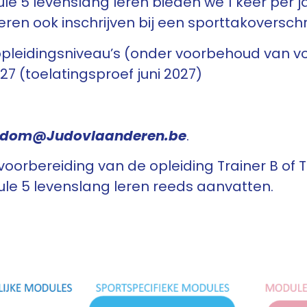
 5 levenslang leren bieden we 1 keer per ja
leren ook inschrijven bij een sporttakoversc
opleidingsniveau’s (onder voorbehoud van 
7 (toelatingsproef juni 2027)
.dom@Judovlaanderen.be
.
n voorbereiding van de opleiding Trainer B o
le 5 levenslang leren reeds aanvatten.