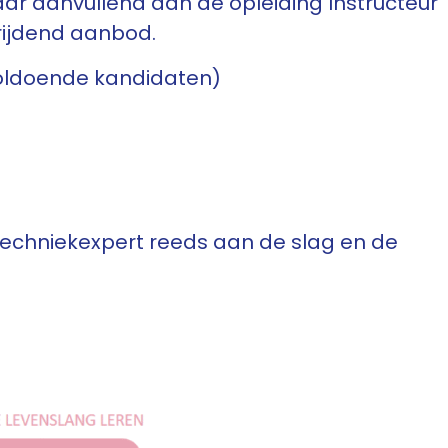
ar aanvullend aan de opleiding Instructeur
hrijdend aanbod.
voldoende kandidaten)
f Techniekexpert reeds aan de slag en de