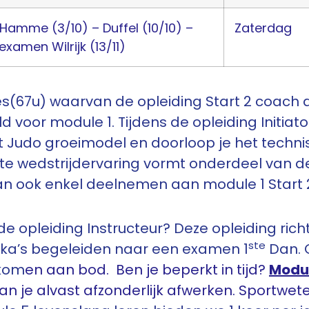
– Hamme (3/10) – Duffel (10/10) –
Zaterdag
 examen Wilrijk (13/11)
les(67u) waarvan de opleiding Start 2 coach 
d voor module 1. Tijdens de opleiding Initiato
 Judo groeimodel en doorloop je het techn
te wedstrijdervaring vormt onderdeel van de 
 kan ook enkel deelnemen aan module 1 Start 
 de opleiding Instructeur? Deze opleiding rich
ste
udoka’s begeleiden naar een examen 1
Dan. O
 kom
en aan bod. Ben je beperkt in tijd?
Modul
an je alvast afzonderlijk afwerken. Sportwe