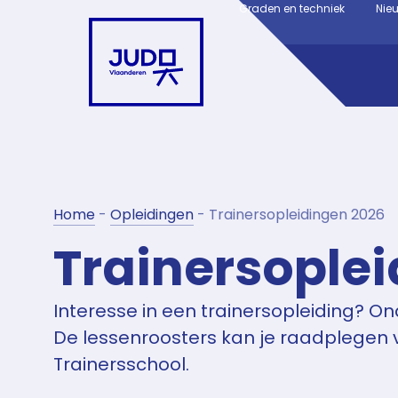
Graden en techniek
Nie
Home
-
Opleidingen
-
Trainersopleidingen 2026
Trainersople
Interesse in een trainersopleiding? On
De lessenroosters kan je raadplegen 
Trainersschool.