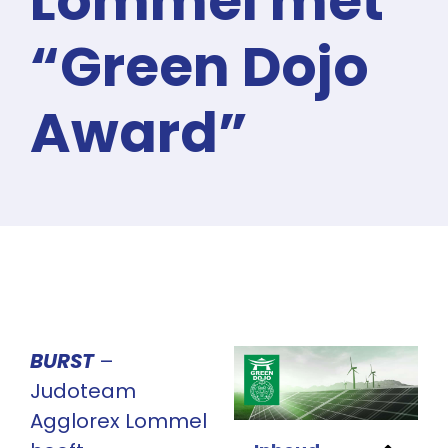
Lommel met
“Green Dojo
Award”
BURST
–
Judoteam
Agglorex Lommel