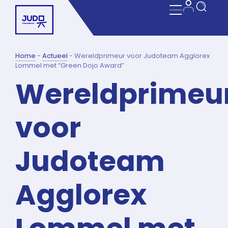
Home
-
Actueel
-
Wereldprimeur voor Judoteam Agglorex
Lommel met “Green Dojo Award”
Wereldprimeu
voor
Judoteam
Agglorex