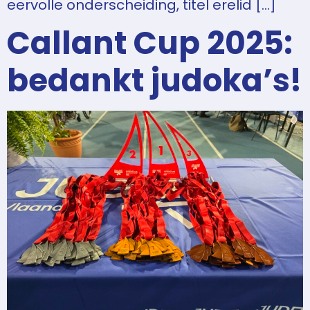
eervolle onderscheiding, titel erelid […]
Callant Cup 2025:
bedankt judoka’s!