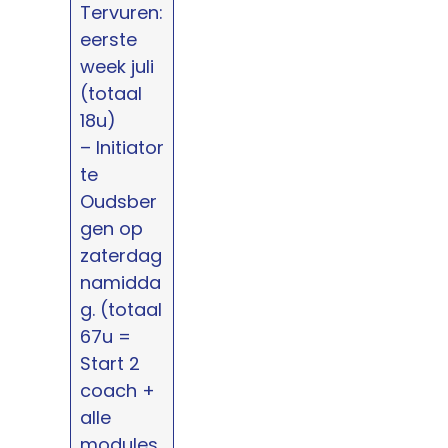
Tervuren:
eerste
week juli
(totaal
18u)
– Initiator
te
Oudsber
gen op
zaterdag
namidda
g. (totaal
67u =
Start 2
coach +
alle
modules