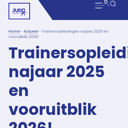
Home
-
Actueel
-
Trainersopleidingen najaar 2025 en
vooruitblik 2026!
Trainersoplei
najaar 2025
en
vooruitblik