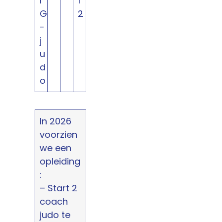
r
1
G
2
-
j
u
d
o
In 2026
voorzien
we een
opleiding
:
– Start 2
coach
judo te