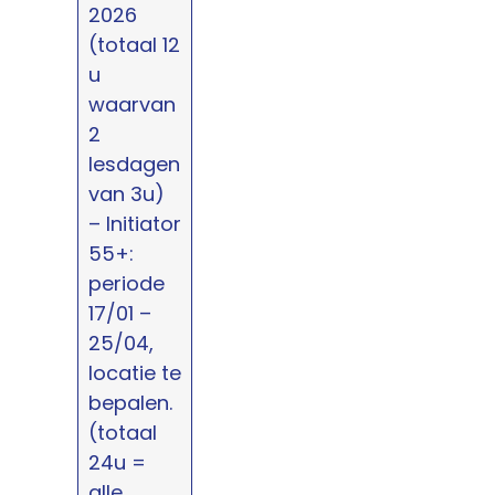
2026
(totaal 12
u
waarvan
2
lesdagen
van 3u)
– Initiator
55+:
periode
17/01 –
25/04,
locatie te
bepalen.
(totaal
24u =
alle