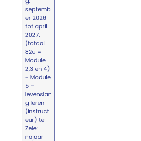
g:
septemb
er 2026
tot april
2027.
(totaal
82u =
Module
2,3 en 4)
– Module
5 –
levenslan
g leren
(instruct
eur) te
Zele:
najaar