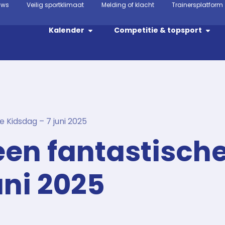
uws
Veilig sportklimaat
Melding of klacht
Trainersplatform
Kalender
Competitie & topsport
e Kidsdag – 7 juni 2025
een fantastisch
uni 2025