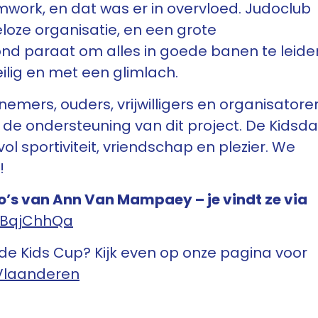
work, en dat was er in overvloed. Judoclub
loze organisatie, en een grote
stond paraat om alles in goede banen te leide
eilig en met een glimlach.
ers, ouders, vrijwilligers en organisatore
de ondersteuning van dit project. De Kidsd
 sportiviteit, vriendschap en plezier. We
!
to’s van Ann Van Mampaey – je vindt ze via
aHBqjChhQa
e Kids Cup? Kijk even op onze pagina voor
 Vlaanderen