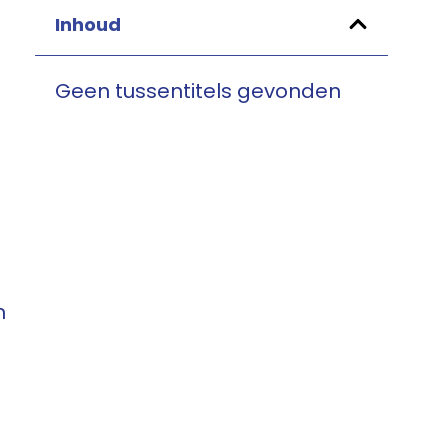
Inhoud
Geen tussentitels gevonden
t
n