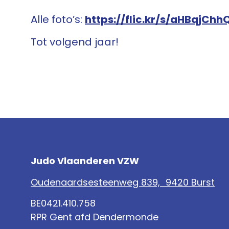
Alle foto’s:
https://flic.kr/s/aHBqjChh
Tot volgend jaar!
Judo Vlaanderen VZW
Oudenaardsesteenweg 839, 9420 Burst
BE0421.410.758
RPR Gent afd Dendermonde