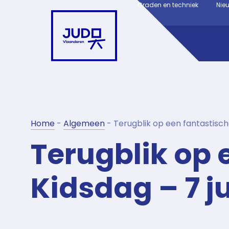
Graden en techniek
Nie
Home
-
Algemeen
-
Terugblik op een fantastisch
Terugblik op 
Kidsdag – 7 j