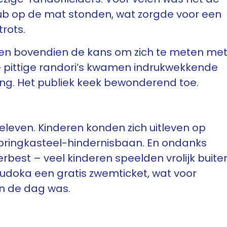
lub op de mat stonden, wat zorgde voor een
rots.
en bovendien de kans om zich te meten me
e pittige randori’s kwamen indrukwekkende
ting. Het publiek keek bewonderend toe.
eleven. Kinderen konden zich uitleven op
pringkasteel-hindernisbaan. En ondanks
rbest – veel kinderen speelden vrolijk buite
 judoka een gratis zwemticket, wat voor
an de dag was.