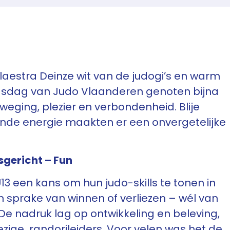
alaestra Deinze wit van de judogi’s en warm
Kidsdag van Judo Vlaanderen genoten bijna
weging, plezier en verbondenheid. Blije
ende energie maakten er een onvergetelijke
sgericht – Fun
13 een kans om hun judo-skills te tonen in
 sprake van winnen of verliezen – wél van
De nadruk lag op ontwikkeling en beleving,
ige randorileiders. Voor velen was het de