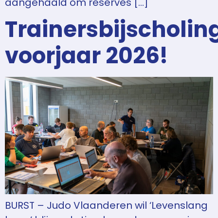
aangehaald om reserves […]
Trainersbijscholin
voorjaar 2026!
BURST – Judo Vlaanderen wil ‘Levenslang