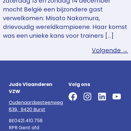
zaterdag 13 en zondag 14 december
mocht België een bijzondere gast
verwelkomen: Misato Nakamura,
drievoudig wereldkampioene. Haar komst
was een unieke kans voor trainers […]
Volgende
→
Judo Vlaanderen
Volg ons
VZW
Oudenaardsesteenweg
839, 9420 Burst
BE0421.410.758
RPR Gent afd