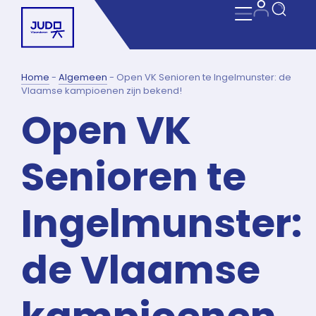
Home
-
Algemeen
-
Open VK Senioren te Ingelmunster: de
Vlaamse kampioenen zijn bekend!
Open VK
Senioren te
Ingelmunster:
de Vlaamse