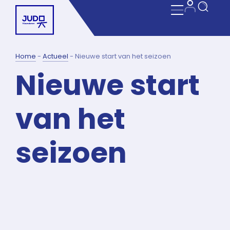
Home
-
Actueel
-
Nieuwe start van het seizoen
Nieuwe start
van het
seizoen