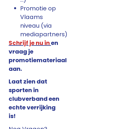
Promotie op
Vlaams
niveau (via
mediapartners)
Schrijf je nu in
en
vraag je
promotiemateriaal
aan.
Laat zien dat
sporten in
clubverband een
echte verrijking
is!
Nog Vragen?