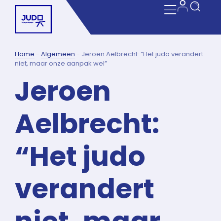
Home
-
Algemeen
-
Jeroen Aelbrecht: “Het judo verandert
niet, maar onze aanpak wel”
Jeroen
Aelbrecht:
“Het judo
verandert