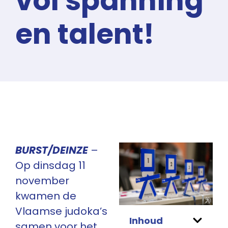
vol spanning
en talent!
BURST/DEINZE
–
Op dinsdag 11
november
kwamen de
Vlaamse judoka’s
Inhoud
samen voor het