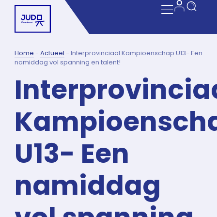
Home
-
Actueel
-
Interprovinciaal Kampioenschap U13- Een
namiddag vol spanning en talent!
Interprovincia
Kampioensch
U13- Een
namiddag