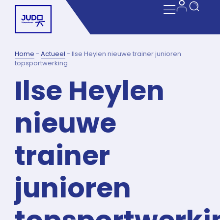
Home
-
Actueel
-
Ilse Heylen nieuwe trainer junioren
topsportwerking
Ilse Heylen
nieuwe
trainer
junioren