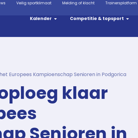
uws
Veilig sportklimaat
Melding of klacht
Trainersplatform
Kalender
Competitie & topsport
r het Europees Kampioenschap Senioren in Podgorica
oploeg klaar
pees
p Senioren in