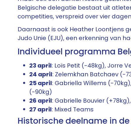
Belgische delegatie bestaat uit atlet
competities, verspreid over vier dagen
Daarnaast is ook Heather Loontjens ge
Judo Unie (EJU), een erkenning van haa
Individueel programma Belg
23 april
: Loïs Petit (-48kg), Jorre 
24 april
: Zelemkhan Batchaev (-7
25 april
: Gabriella Willems (-70kg
(-90kg)
26 april
: Gabrielle Bouvier (+78kg
27 april
: Mixed Teams
Historische deelname in d