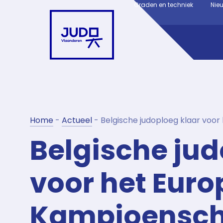
Graden en techniek
Nie
Home
-
Actueel
-
Belgische judoploeg klaar voo
Belgische jud
voor het Euro
Kampioenscha