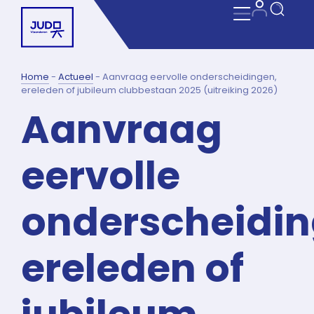
Home
-
Actueel
-
Aanvraag eervolle onderscheidingen,
ereleden of jubileum clubbestaan 2025 (uitreiking 2026)
Aanvraag
eervolle
onderscheidin
ereleden of