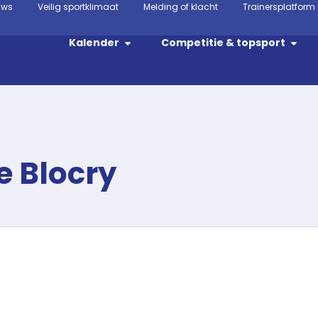
uws
Veilig sportklimaat
Melding of klacht
Trainersplatform
Kalender
Competitie & topsport
e Blocry