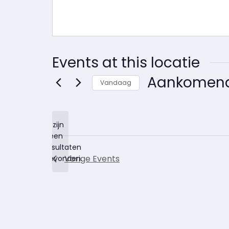
Events at this locatie
Aankomen
Vandaag
Selecteer
een
datum.
Er zijn
geen
Notice
resultaten
Vorige
Events
gevonden.