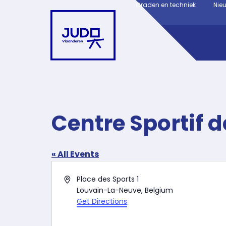
Graden en techniek
Nie
Centre Sportif d
« All Events
Address
Place des Sports 1
Louvain-La-Neuve
,
Belgium
Get Directions