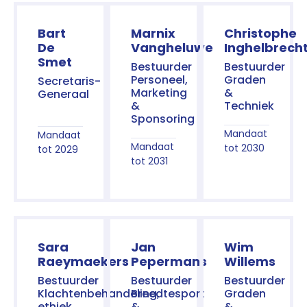
Bart
Marnix
Christophe
De
Vangheluwe
Inghelbrech
Smet
Bestuurder
Bestuurder
Personeel,
Graden
Secretaris-
Marketing
&
Generaal
&
Techniek
Sponsoring
Mandaat
Mandaat
Mandaat
tot 2030
tot 2029
tot 2031
Sara
Jan
Wim
Raeymaekers
Pepermans
Willems
Bestuurder
Bestuurder
Bestuurder
Klachtenbehandeling,
Breedtesport
Graden
ethiek,
&
&