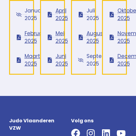
Januari
April
Juli
Oktobe
2025
2025
2025
2025
Februari
Mei
Augustus
Novem
2025
2025
2025
2025
Maart
Juni
September
Decem
2025
2025
2025
2025
Judo Vlaanderen
Volg ons
VZW