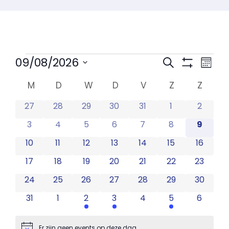
Event
Eve
09/08/2026
Zoeken
Maand
Show Filters
Selecteer
we
Kalender
een
M
D
W
D
V
Z
Z
Searc
nav
datum.
0 events
0 events
0 events
0 events
0 events
0 events
0 event
27
28
29
30
31
1
2
van
and
0 events
0 events
0 events
0 events
0 events
0 events
0 event
3
4
5
6
7
8
9
Events
Views
0 events
0 events
0 events
0 events
0 events
0 events
0 event
10
11
12
13
14
15
16
0 events
0 events
0 events
0 events
0 events
0 events
0 event
17
18
19
20
21
22
23
Navig
0 events
0 events
0 events
0 events
0 events
0 events
0 events
24
25
26
27
28
29
30
0 events
0 events
1 event
2 events
0 events
22 events
0 event
31
1
2
3
4
5
6
Er zijn geen events op deze dag.