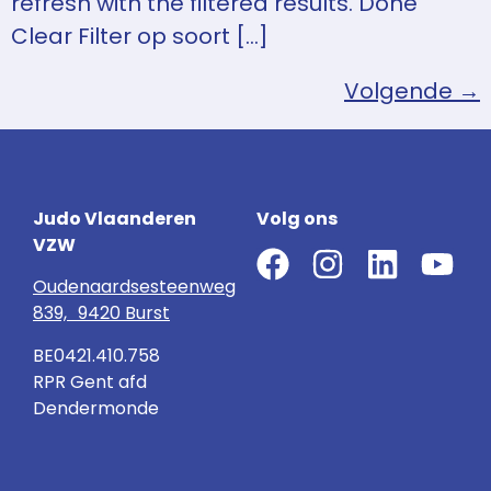
refresh with the filtered results. Done
Clear Filter op soort […]
Volgende
→
Judo Vlaanderen
Volg ons
VZW
Oudenaardsesteenweg
839, 9420 Burst
BE0421.410.758
RPR Gent afd
Dendermonde