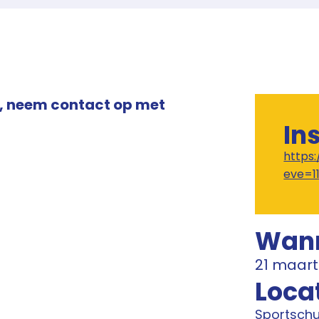
, neem contact op met
In
https
eve=1
Wan
21 maart
Loca
Sportsch