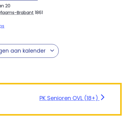
an 20
Vlaams-Brabant
1861
ps
gen aan kalender
PK Senioren OVL (18+)