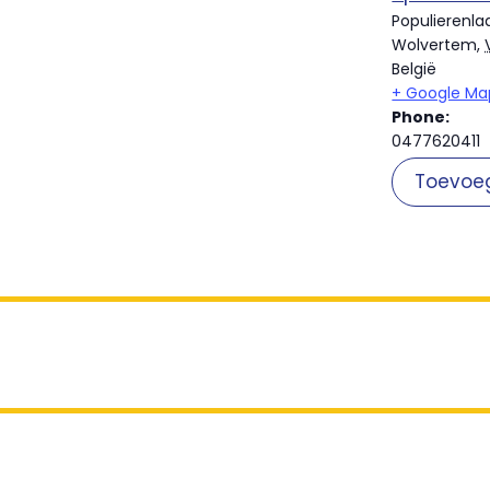
Populierenla
Wolvertem
,
België
+ Google Ma
Phone:
0477620411
Toevoe