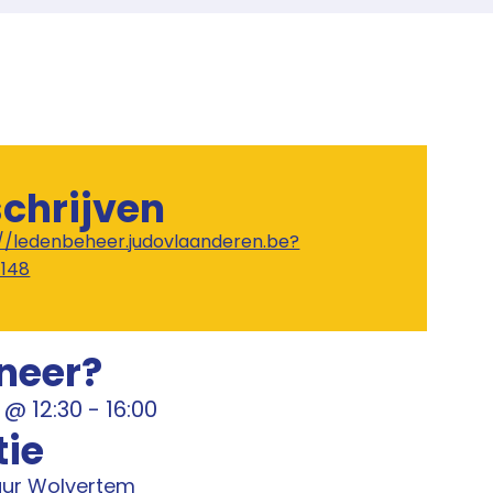
schrijven
://ledenbeheer.judovlaanderen.be?
1148
neer?
@
12:30
-
16:00
tie
uur Wolvertem