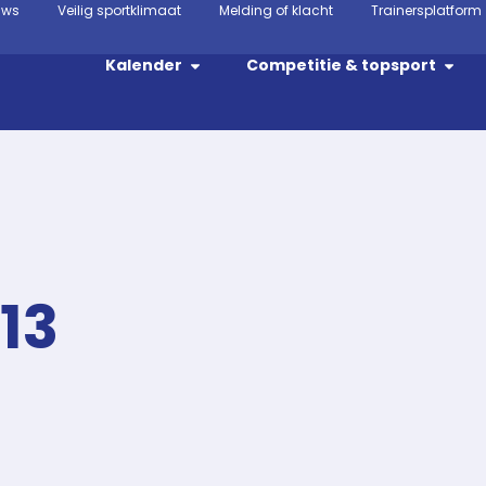
uws
Veilig sportklimaat
Melding of klacht
Trainersplatform
Kalender
Competitie & topsport
13