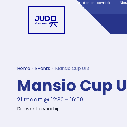
Graden en techniek
Nie
Home
-
Events
-
Mansio Cup U13
Mansio Cup U
21 maart
@
12:30
-
16:00
Dit event is voorbij.