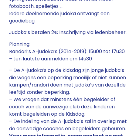
fotobooth, spelletjes …
Iedere deelnemende judoka ontvangt een
goodiebag.
Judoka’s betalen 2€ inschrijving via ledenbeheer.
Planning:
Randori’s A-judoka’s (2014-2019): 15u00 tot 17u30
– ten laatste aanmelden om 14u30
– De A-judoka’s op de Kidsdag zijn jonge judoka’s
die wegens een beperking moeilijk of niet kunnen
kampen/randori doen met judoka’s van dezelfde
leeftijd zonder beperking.
– We vragen dat minstens één begeleider of
coach van de aanwezige club deze kinderen
komt begeleiden op de Kidsdag.
– De indeling van de A-judoka’s zal in overleg met
de aanwezige coaches en begeleiders gebeuren.
Voor meer informatie, neem contact op met