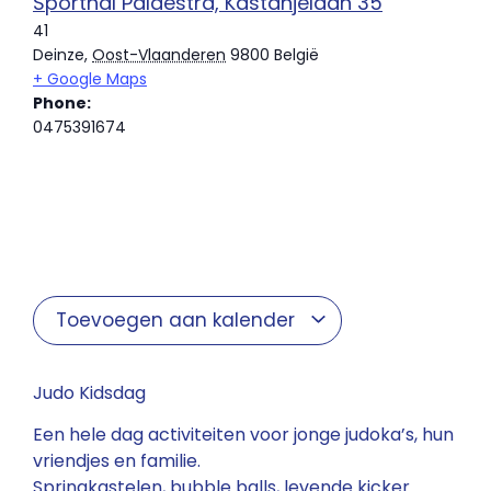
Sporthal Palaestra, Kastanjelaan 35
41
Deinze
,
Oost-Vlaanderen
9800
België
+ Google Maps
Phone:
0475391674
Toevoegen aan kalender
Judo Kidsdag
Een hele dag activiteiten voor jonge judoka’s, hun
vriendjes en familie.
Springkastelen, bubble balls, levende kicker