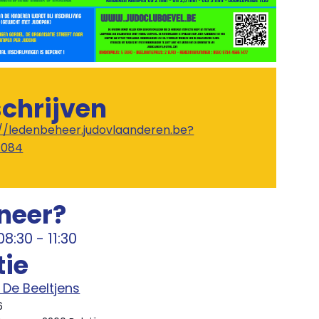
schrijven
://ledenbeheer.judovlaanderen.be?
1084
neer?
08:30
-
11:30
tie
 De Beeltjens
6