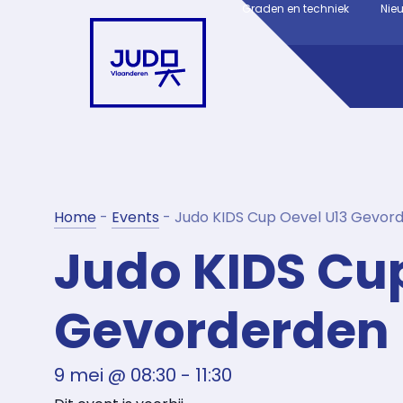
Graden en techniek
Nie
Home
-
Events
-
Judo KIDS Cup Oevel U13 Gevor
Judo KIDS Cup
Gevorderden
9 mei
@
08:30
-
11:30