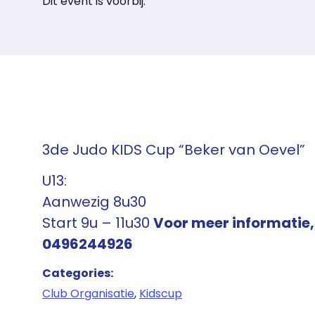
Dit event is voorbij.
3de Judo KIDS Cup “Beker van Oevel”
U13:
Aanwezig 8u30
Start 9u – 11u30
Voor meer informatie
0496244926
Categories:
Club Organisatie
,
Kidscup