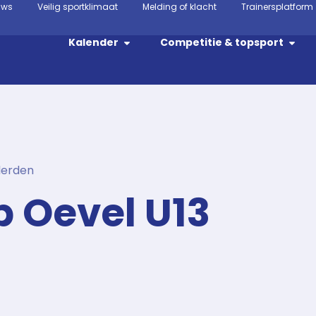
uws
Veilig sportklimaat
Melding of klacht
Trainersplatform
Kalender
Competitie & topsport
derden
 Oevel U13