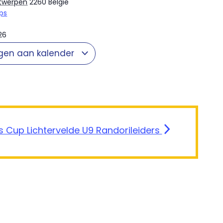
twerpen
2260
België
ps
26
gen aan kalender
s Cup Lichtervelde U9 Randorileiders