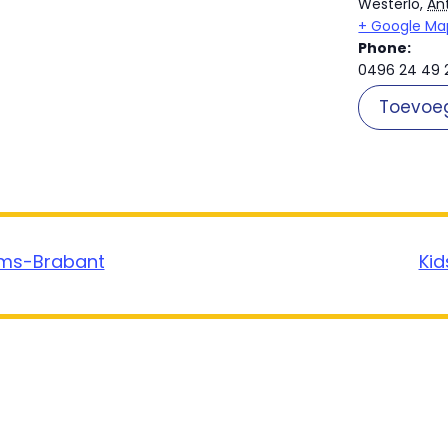
Westerlo
,
An
+ Google Ma
Phone:
0496 24 49 
Toevoe
aams-Brabant
Kid