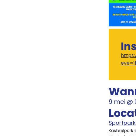
In
https
eve=1
Wan
9 mei
@
Loca
Sportpark
Kasteelpark 