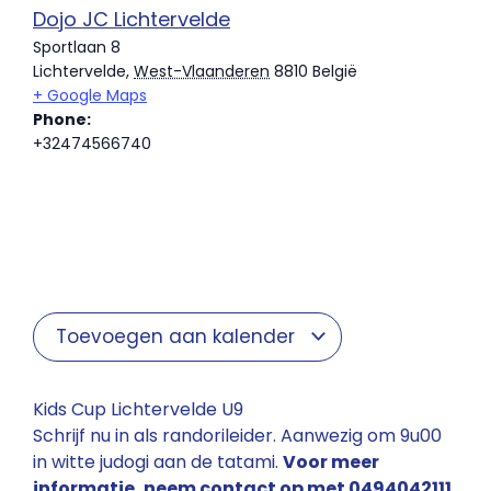
Dojo JC Lichtervelde
Sportlaan 8
Lichtervelde
,
West-Vlaanderen
8810
België
+ Google Maps
Phone:
+32474566740
Toevoegen aan kalender
Kids Cup Lichtervelde U9
Schrijf nu in als randorileider. Aanwezig om 9u00
in witte judogi aan de tatami.
Voor meer
informatie, neem contact op met 0494042111