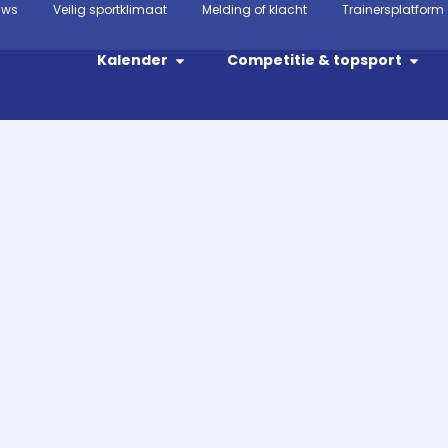
uws
Veilig sportklimaat
Melding of klacht
Trainersplatform
Kalender
Competitie & topsport