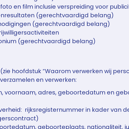
foto en film inclusie verspreiding voor publi
enresultaten (gerechtvaardigd belang)
tnodigingen (gerechtvaardigd belang)
jwilligersactiviteiten
monium (gerechtvaardigd belang)
(zie hoofdstuk “Waarom verwerken wij pers
 verzamelen en verwerken:
aam, voornaam, adres, geboortedatum en geb
rheid: rijksregisternummer in kader van de o
igerscontract)
oortedatum, geboorteplaats, nationaliteit, j