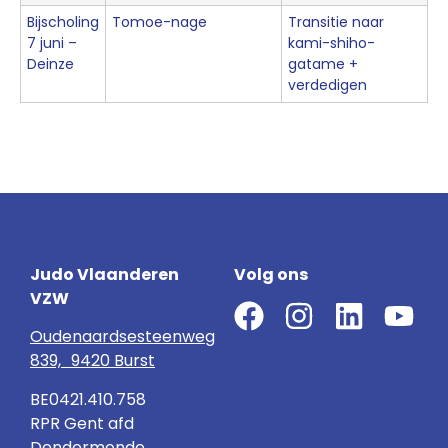
Bijscholing
Tomoe-nage
Transitie naar
7 juni –
kami-shiho-
Deinze
gatame +
verdedigen
Judo Vlaanderen
Volg ons
VZW
Oudenaardsesteenweg
839, 9420 Burst
BE0421.410.758
RPR Gent afd
Dendermonde