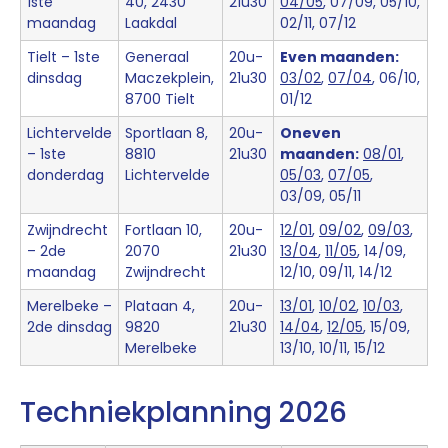
1ste
40, 2430
21u30
04/05
, 07/09, 05/10,
maandag
Laakdal
02/11, 07/12
Tielt – 1ste
Generaal
20u-
Even maanden:
dinsdag
Maczekplein,
21u30
03/02
,
07/04
, 06/10,
8700 Tielt
01/12
Lichtervelde
Sportlaan 8,
20u-
Oneven
– 1ste
8810
21u30
maanden:
08/01
,
donderdag
Lichtervelde
05/03
,
07/05
,
03/09, 05/11
Zwijndrecht
Fortlaan 10,
20u-
12/01
,
09/02
,
09/03
,
– 2de
2070
21u30
13/04
,
11/05
, 14/09,
maandag
Zwijndrecht
12/10, 09/11, 14/12
Merelbeke –
Plataan 4,
20u-
13/01
,
10/02
,
10/03
,
2de dinsdag
9820
21u30
14/04
,
12/05
, 15/09,
Merelbeke
13/10, 10/11, 15/12
Techniekplanning 2026