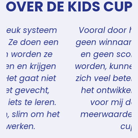
OVER DE KIDS CUP
Vooral door het feit dat er
geen winnaar of verliezer is
en geen scores gegeven
worden, kunnen de judoka's
zich veel beter focussen op
het ontwikkelen zelf. Dit is
voor mij de grootste
meerwaarde van de kids
cups.