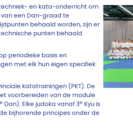
techniek- en kata-onderricht om
l van een Dan-graad te
ijdpunten behaald worden, zijn er
 technische punten behaald
p periodieke basis en
ngen met elk hun eigen specifiek
vinciale katatrainingen (PKT). De
p het voorbereiden van de module
te
e
Dan). Elke judoka vanaf 3
Kyu is
de bijhorende principes onder de