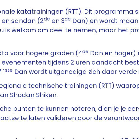
onale katatrainingen (RTT). Dit programma sp
de
de
 en sandan (2
en 3
Dan) en wordt maande
u is welkom om deel te nemen, maar het pro
de
ta voor hogere graden (4
Dan en hoger) 
 evenementen tijdens 2 uren aandacht best
ste
 1
Dan wordt uitgenodigd zich daar verder 
e regionale technische trainingen (RTT) waa
van Shodan Shiken.
e punten te kunnen noteren, dien je je eerst
plaatse te laten valideren door de verantwoo