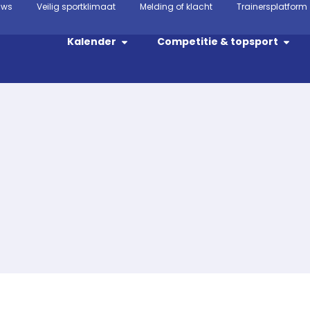
uws
Veilig sportklimaat
Melding of klacht
Trainersplatform
Kalender
Competitie & topsport