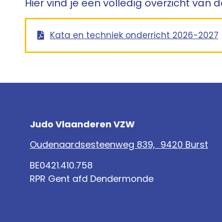
Hier vind je een volledig overzicht va
Kata en techniek onderricht 2026-2027
Judo Vlaanderen VZW
Oudenaardsesteenweg 839, 9420 Burst
BE0421.410.758
RPR Gent afd Dendermonde