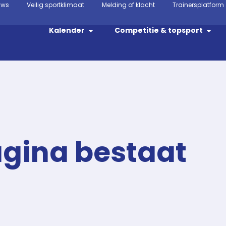
uws
Veilig sportklimaat
Melding of klacht
Trainersplatform
Kalender
Competitie & topsport
agina bestaat