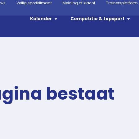
uws
Veilig sportklimaat
Melding of klacht
Trainersplatform
Kalender
Competitie & topsport
agina bestaat