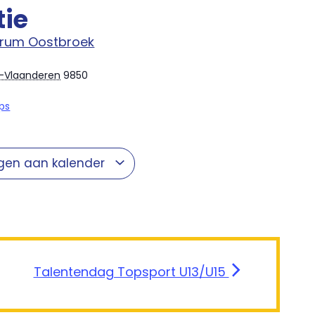
tie
trum Oostbroek
-Vlaanderen
9850
ps
gen aan kalender
Talentendag Topsport U13/U15