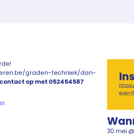
rde!
nderen.be/graden-techniek/dan-
In
 contact op met 052454587
https
eve=1
en
Wan
30 mei