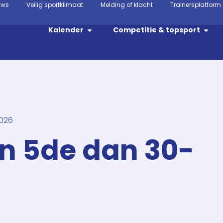
uws
Veilig sportklimaat
Melding of klacht
Trainersplatform
Kalender
Competitie & topsport
026
n 5de dan 30-