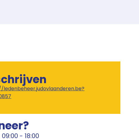
schrijven
://ledenbeheer.judovlaanderen.be?
0857
neer?
@
09:00
-
18:00