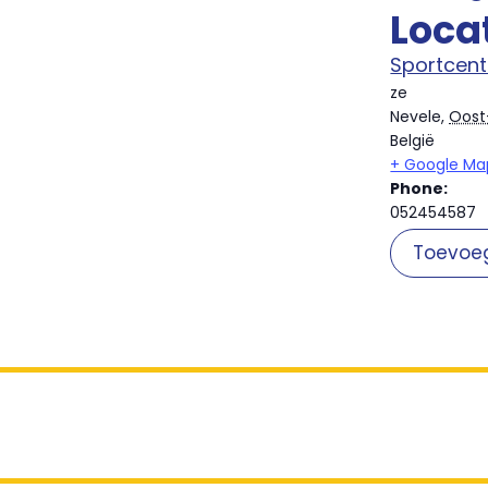
Loca
Sportcen
ze
Nevele
,
Oost
België
+ Google Ma
Phone:
052454587
Toevoe