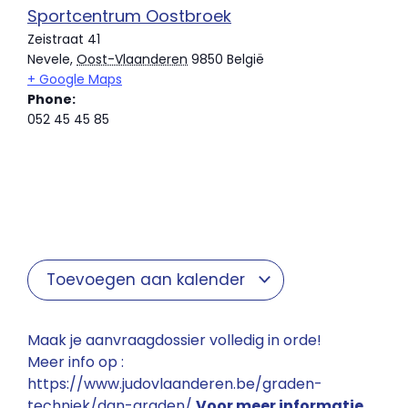
Sportcentrum Oostbroek
Zeistraat 41
Nevele
,
Oost-Vlaanderen
9850
België
+ Google Maps
Phone:
052 45 45 85
Toevoegen aan kalender
Maak je aanvraagdossier volledig in orde!
Meer info op :
https://www.judovlaanderen.be/graden-
techniek/dan-graden/
Voor meer informatie,