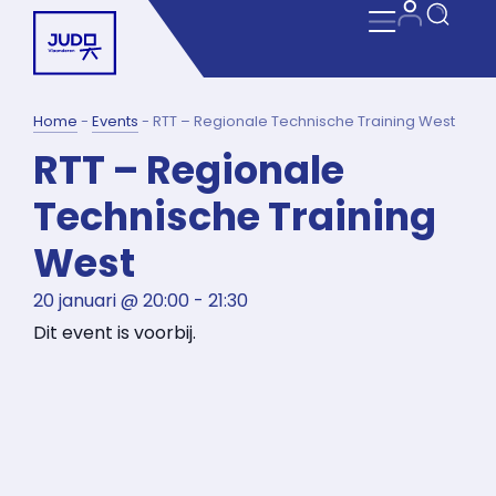
Home
-
Events
-
RTT – Regionale Technische Training West
RTT – Regionale
Technische Training
West
20 januari
@
20:00
-
21:30
Dit event is voorbij.