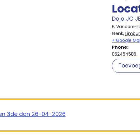
Loca
Dojo JC J
E. Vandorenl
Genk
,
Limbu
+ Google Ma
Phone:
052454585
Toevoe
en 3de dan 26-04-2026