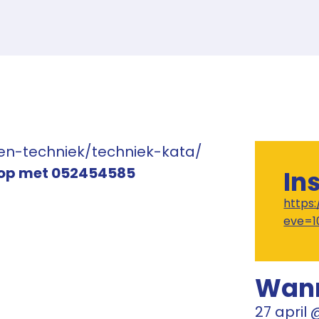
en-techniek/techniek-kata/
 op met 052454585
In
https
eve=1
Wan
27 april