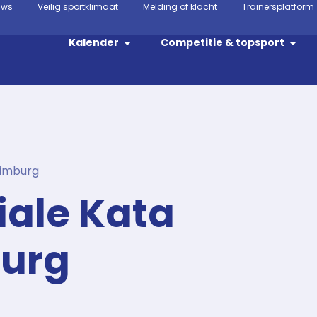
uws
Veilig sportklimaat
Melding of klacht
Trainersplatform
Kalender
Competitie & topsport
Limburg
iale Kata
burg