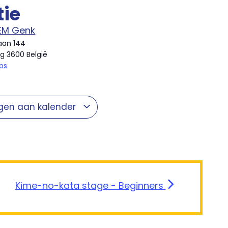
tie
EM Genk
aan 144
rg
3600
België
ps
gen aan kalender
Kime-no-kata stage - Beginners