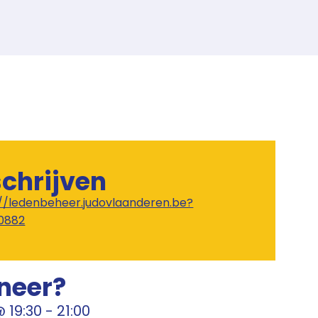
schrijven
://ledenbeheer.judovlaanderen.be?
0882
neer?
@
19:30
-
21:00