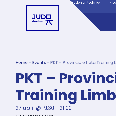
Graden en techniek
Nie
Home
-
Events
-
PKT – Provinciale Kata Training 
PKT – Provinc
Training Lim
27 april
@
19:30
-
21:00