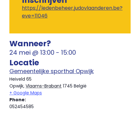
Inschrijven
https://ledenbeheer.judovlaanderen.be?
eve=11046
Wanneer?
24 mei
@
13:00
-
15:00
Locatie
Gemeentelijke sporthal Opwijk
Heiveld 65
Opwijk
,
Vlaams-Brabant
1745
België
+ Google Maps
Phone:
052454585