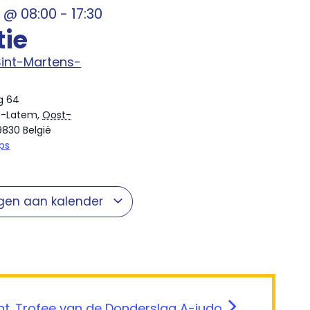
t
@
08:00
-
17:30
tie
Sint-Martens-
g 64
s-Latem
,
Oost-
9830
België
ps
gen aan kalender
Int. Trofee van de Donderslag A-judo