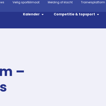
uws
Veilig sportklimaat
Melding of klacht
Trainersplatform
Kalender
Competitie & topsport
em –
s