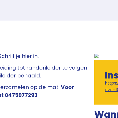
rijf je hier in.
pleiding tot randorileider te volgen!
In
ileider behaald.
https
 verzamelen op de mat.
Voor
eve=1
et 0475977293
Wan