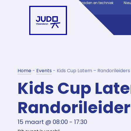
Graden en techniek
Nie
Home
-
Events
-
Kids Cup Latem – Randorileiders
Kids Cup Lat
Randorileider
15 maart
@
08:00
-
17:30