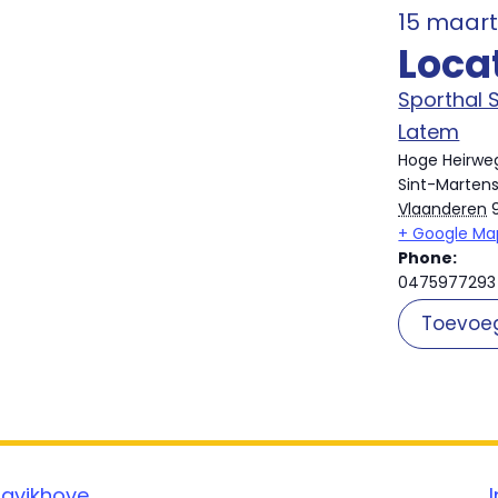
15 maar
Loca
Sporthal 
Latem
Hoge Heirwe
Sint-Marten
Vlaanderen
+ Google Ma
Phone:
0475977293
Toevoe
Bavikhove