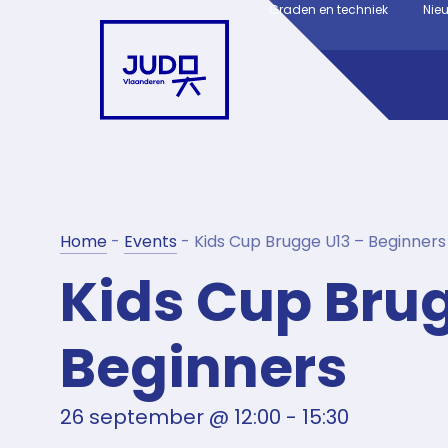
Graden en techniek
Nie
Home
-
Events
-
Kids Cup Brugge U13 – Beginners
Kids Cup Brug
Beginners
26 september
@
12:00
-
15:30