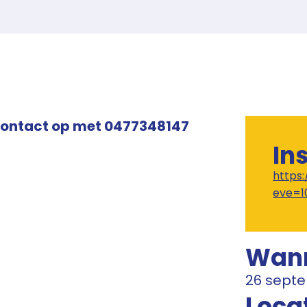
contact op met 0477348147
In
https
eve=1
Wan
26 sept
Loca