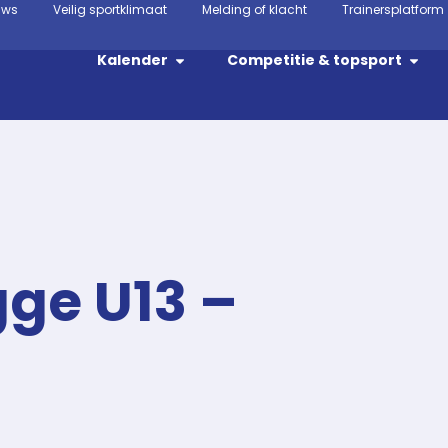
uws
Veilig sportklimaat
Melding of klacht
Trainersplatform
Kalender
Competitie & topsport
ge U13 –