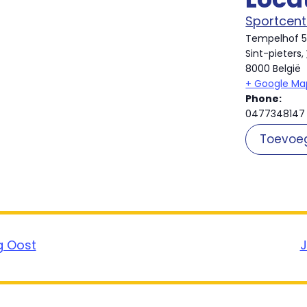
Sportcen
Tempelhof 
Sint-pieters
,
8000
België
+ Google Ma
Phone:
0477348147
Toevoe
g Oost
J