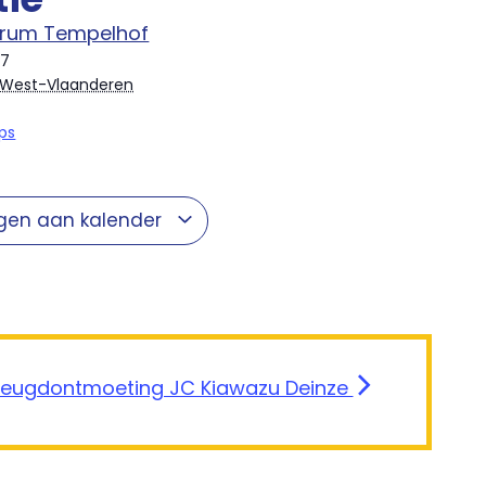
trum Tempelhof
57
West-Vlaanderen
ps
gen aan kalender
eugdontmoeting JC Kiawazu Deinze