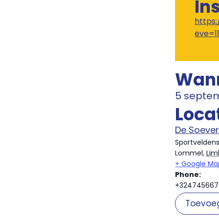
In
https
eve=1
Wan
5 septe
Loca
De Soeve
Sportveldens
Lommel
,
Lim
+ Google Ma
Phone:
+32474566
Toevoe