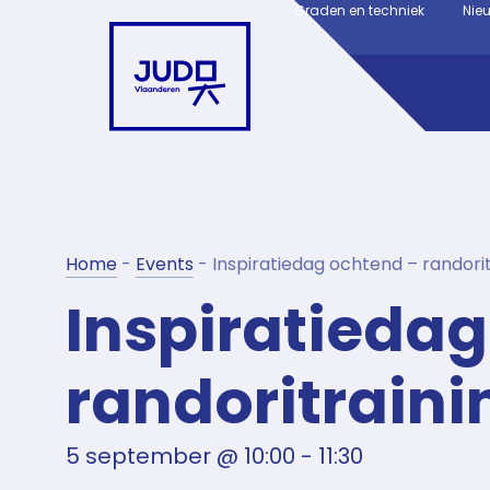
Graden en techniek
Nie
Home
-
Events
-
Inspiratiedag ochtend – randori
Inspiratieda
randoritraini
5 september
@
10:00
-
11:30