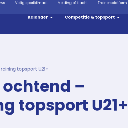
uws
Veilig sportklimaat
Melding of klacht
Trainersplatform
Kalender
Competitie & topsport
training topsport U21+
g ochtend –
ng topsport U21+