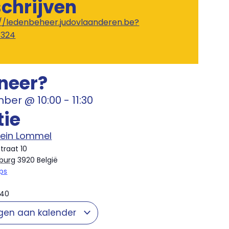
schrijven
://ledenbeheer.judovlaanderen.be?
1324
neer?
mber
@
10:00
-
11:30
tie
rein Lommel
traat 10
burg
3920
België
ps
740
gen aan kalender