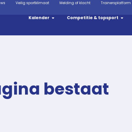
uws
Veilig sportklimaat
Melding of klacht
Trainersplatform
Kalender
Competitie & topsport
agina bestaat