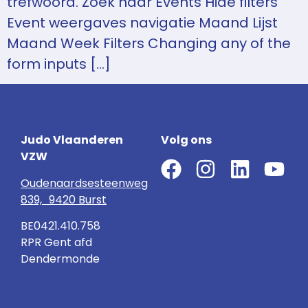
trefwoord. Zoek naar Events Hide filters
Event weergaves navigatie Maand Lijst
Maand Week Filters Changing any of the
form inputs […]
Judo Vlaanderen
Volg ons
VZW
Oudenaardsesteenweg
839, 9420 Burst
BE0421.410.758
RPR Gent afd
Dendermonde