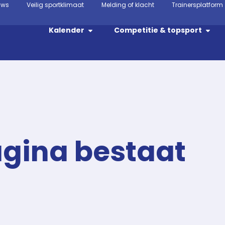
uws
Veilig sportklimaat
Melding of klacht
Trainersplatform
Kalender
Competitie & topsport
agina bestaat