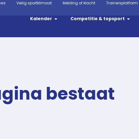
uws
Veilig sportklimaat
Melding of klacht
Trainersplatform
Kalender
Competitie & topsport
agina bestaat